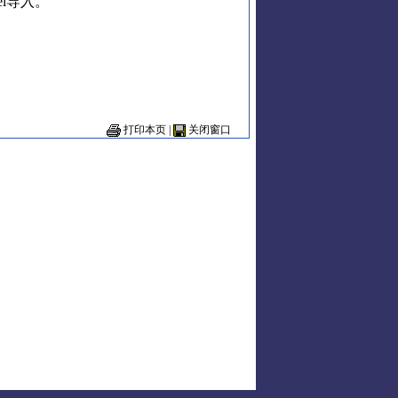
l导入。
打印本页
|
关闭窗口