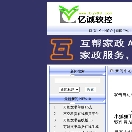
首 页
|
企业简介
|
新闻中心
|
新 闻 中 心
新闻搜索
双击自动
最新新闻 NEW10
1
万能文书单据1.5支
小狐狸
2
不空租赁在线租赁平台
小狐狸工
3
万能文书在线版1.3
软件灵
4
万能文书单据在线生成