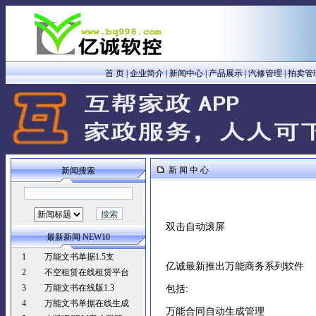
首 页
|
企业简介
|
新闻中心
|
产品展示
|
汽修管理
|
拍卖管
新 闻 中 心
新闻搜索
双击自动滚屏
最新新闻 NEW10
1
万能文书单据1.5支
亿诚最新推出万能商务系列软件
2
不空租赁在线租赁平台
3
万能文书在线版1.3
包括:
4
万能文书单据在线生成
万能合同自动生成管理