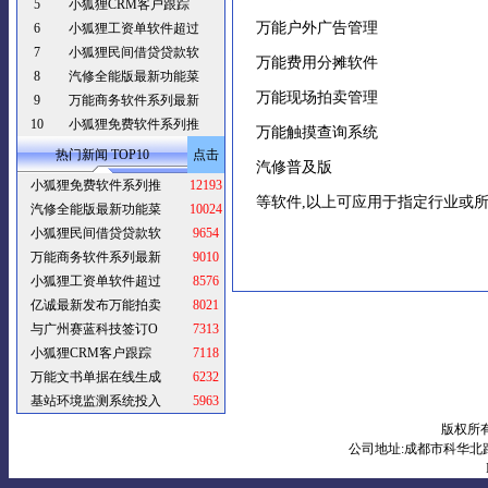
5
小狐狸CRM客户跟踪
万能户外广告管理
6
小狐狸工资单软件超过
7
小狐狸民间借贷贷款软
万能费用分摊软件
8
汽修全能版最新功能菜
万能现场拍卖管理
9
万能商务软件系列最新
10
小狐狸免费软件系列推
万能触摸查询系统
热门新闻 TOP10
点击
汽修普及版
小狐狸免费软件系列推
12193
等软件,以上可应用于指定行业或所
汽修全能版最新功能菜
10024
小狐狸民间借贷贷款软
9654
万能商务软件系列最新
9010
小狐狸工资单软件超过
8576
亿诚最新发布万能拍卖
8021
与广州赛蓝科技签订O
7313
小狐狸CRM客户跟踪
7118
万能文书单据在线生成
6232
基站环境监测系统投入
5963
版权所有
公司地址:成都市科华北路10号