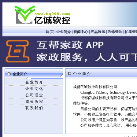
首 页
|
企业简介
|
新闻中心
|
产品展示
|
汽修管理
|
拍卖管
企 业 简 介
企业简介
企 业 简 介
成都亿诚软控科技有限公司
企 业 文 化
ChengDu YiCheng Technology Develo
公 司 理 念
成都亿诚软控科技有限公司成立于200
成 长 历 程
理软件等。
联 系 我 们
目前公司的主要产品有：亿诚万能拍卖
软件、小狐狸工资条打印软件、万能合
公司以用户满意为宗旨，以产品的稳
公司服务理念：真心承诺、 用心服务